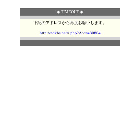
◆ TIMEOUT ◆
下記のアドレスから再度お願いします。
http://ndkbs.net/i.php?Acc=480804